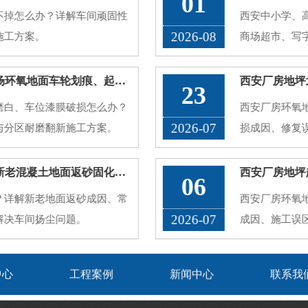
01
不掉怎么办？详解车间顽固性
西安中小学、
2026-08
施工方案。
商场超市、写
的公共区域。
久了容易出现
西安地下车库地坪破损翻新，停车场环氧地面车轮划痕、起灰病害处理方案
23
渍渗透、接缝
磨白、车位漆膜破损怎么办？
西安厂房环氧
厂···
2026-07
与分区耐磨翻新施工方案。
损成因、修复
问题。
西安厂房地坪起砂起灰处理方法，新老混凝土地面返砂固化方案
西安厂房地坪
06
？详解新老地面返砂成因、常
西安厂房环氧
2026-07
解决车间扬尘问题。
成因、施工误
中心
工程案例
新闻中心
联系我