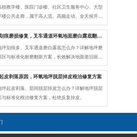
高校教学楼、医院门诊楼、社区卫生服务中心、大型
字楼公共走廊，属于高人流、高频走动、全天候开放
原有普通水泥地面、老旧地砖、普通环氧地面，使用
地面起砂起灰、划痕发黑、空鼓脱落、地面打滑、污
西安厂房地坪划痕磨损修复，叉车通道环氧地面磨白露底翻新方案
藏污、颜色老旧暗沉等问题。公共场地对地坪要求和
地坪划痕多、叉车通道磨白露底怎么办？详解地坪磨
误区与标准化耐磨翻新方案，长效解决地面老旧斑驳
起皮剥落原因，环氧地坪脱层掉皮根治修复方案
地坪起皮剥落、层间脱层掉皮怎么办？详解地坪脱层
区与标准化根治修复方案，杜绝反复掉皮。
们