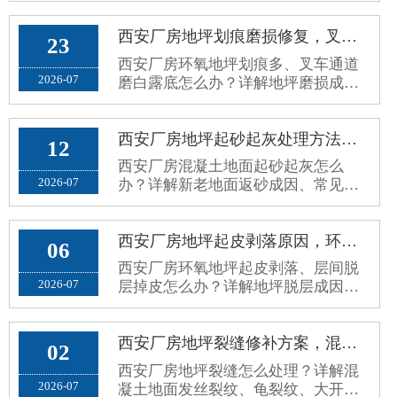
旧暗沉等问题。公共场地对地坪要求
耐磨翻新施工方案。
和厂···
西安厂房地坪划痕磨损修复，叉车通道环氧地面磨白露底翻新方案
23
西安厂房环氧地坪划痕多、叉车通道
2026-07
磨白露底怎么办？详解地坪磨损成
因、修复误区与标准化耐磨翻新方
案，长效解决地面老旧斑驳问题。
西安厂房地坪起砂起灰处理方法，新老混凝土地面返砂固化方案
12
西安厂房混凝土地面起砂起灰怎么
2026-07
办？详解新老地面返砂成因、常见误
区与标准化固化防尘处理方案，解决
车间扬尘问题。
西安厂房地坪起皮剥落原因，环氧地坪脱层掉皮根治修复方案
06
西安厂房环氧地坪起皮剥落、层间脱
2026-07
层掉皮怎么办？详解地坪脱层成因、
施工误区与标准化根治修复方案，杜
绝反复掉皮。
西安厂房地坪裂缝修补方案，混凝土地面细微裂纹、大开裂规范修复工艺
02
西安厂房地坪裂缝怎么处理？详解混
2026-07
凝土地面发丝裂纹、龟裂纹、大开裂