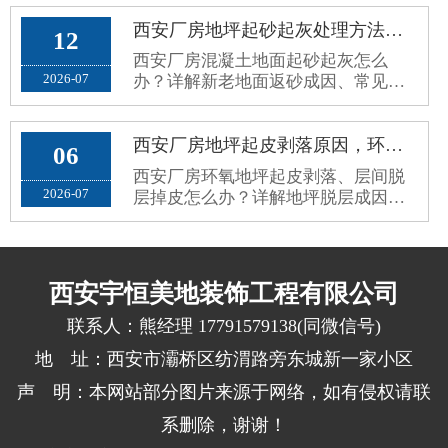
案，长效解决地面老旧斑驳问题。
西安厂房地坪起砂起灰处理方法，新老混凝土地面返砂固化方案
12
西安厂房混凝土地面起砂起灰怎么
2026-07
办？详解新老地面返砂成因、常见误
区与标准化固化防尘处理方案，解决
车间扬尘问题。
西安厂房地坪起皮剥落原因，环氧地坪脱层掉皮根治修复方案
06
西安厂房环氧地坪起皮剥落、层间脱
2026-07
层掉皮怎么办？详解地坪脱层成因、
施工误区与标准化根治修复方案，杜
绝反复掉皮。
西安宇恒美地装饰工程有限公司
联系人：熊经理 17791579138(同微信号)
地 址：西安市灞桥区纺渭路旁东城新一家小区
声 明：本网站部分图片来源于网络，如有侵权请联
系删除，谢谢！