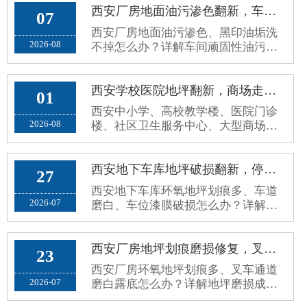
西安厂房地面油污渗色翻新，车间环氧地面黑印油垢洗不掉处理方案
07
西安厂房地面油污渗色、黑印油垢洗
2026-08
不掉怎么办？详解车间顽固性油污成
因、翻新误区与耐油封闭根治施工方
案。
西安学校医院地坪翻新，商场走廊公共区域环保防滑环氧地坪施工方案
01
西安中小学、高校教学楼、医院门诊
2026-08
楼、社区卫生服务中心、大型商场超
市、写字楼公共走廊，属于高人流、
高频走动、全天候开放的公共区域。
原有普通水泥地面、老旧地砖、普通
西安地下车库地坪破损翻新，停车场环氧地面车轮划痕、起灰病害处理方案
27
环氧地面，使用久了容易出现地面起
西安地下车库环氧地坪划痕多、车道
砂起灰、划痕发黑、空鼓脱落、地面
2026-07
磨白、车位漆膜破损怎么办？详解停
打滑、污渍渗透、接缝藏污、颜色老
车场地坪病害成因、修补误区与分区
旧暗沉等问题。公共场地对地坪要求
耐磨翻新施工方案。
和厂···
西安厂房地坪划痕磨损修复，叉车通道环氧地面磨白露底翻新方案
23
西安厂房环氧地坪划痕多、叉车通道
2026-07
磨白露底怎么办？详解地坪磨损成
因、修复误区与标准化耐磨翻新方