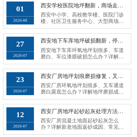
西安学校医院地坪翻新，商场走廊公共区域环保防滑环氧地坪施工方案
01
西安中小学、高校教学楼、医院门诊
2026-08
楼、社区卫生服务中心、大型商场超
市、写字楼公共走廊，属于高人流、
高频走动、全天候开放的公共区域。
原有普通水泥地面、老旧地砖、普通
西安地下车库地坪破损翻新，停车场环氧地面车轮划痕、起灰病害处理方案
27
环氧地面，使用久了容易出现地面起
西安地下车库环氧地坪划痕多、车道
砂起灰、划痕发黑、空鼓脱落、地面
2026-07
磨白、车位漆膜破损怎么办？详解停
打滑、污渍渗透、接缝藏污、颜色老
车场地坪病害成因、修补误区与分区
旧暗沉等问题。公共场地对地坪要求
耐磨翻新施工方案。
和厂···
西安厂房地坪划痕磨损修复，叉车通道环氧地面磨白露底翻新方案
23
西安厂房环氧地坪划痕多、叉车通道
2026-07
磨白露底怎么办？详解地坪磨损成
因、修复误区与标准化耐磨翻新方
案，长效解决地面老旧斑驳问题。
西安厂房地坪起砂起灰处理方法，新老混凝土地面返砂固化方案
12
西安厂房混凝土地面起砂起灰怎么
2026-07
办？详解新老地面返砂成因、常见误
区与标准化固化防尘处理方案，解决