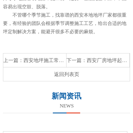
容易出现空鼓、脱落。
不管哪个季节施工，找靠谱的西安本地地坪厂家都很重
要，有经验的团队会根据季节调整施工工艺，给出合适的地
坪定制解决方案，能避开很多不必要的麻烦。
上一篇：
西安地坪施工常见问题及解决方法汇总！详解地坪起泡、起砂、开裂、色差等故障处理技巧，厂房地坪返修养护实用攻略
下一篇：
西安厂房地坪起砂起灰原因及彻底根治方案，新旧地面防尘硬化处理
返回列表页
新闻资讯
NEWS