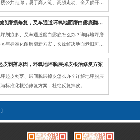
字楼公共走廊，属于高人流、高频走动、全天候开放
原有普通水泥地面、老旧地砖、普通环氧地面，使用
地面起砂起灰、划痕发黑、空鼓脱落、地面打滑、污
西安厂房地坪划痕磨损修复，叉车通道环氧地面磨白露底翻新方案
藏污、颜色老旧暗沉等问题。公共场地对地坪要求和
地坪划痕多、叉车通道磨白露底怎么办？详解地坪磨
误区与标准化耐磨翻新方案，长效解决地面老旧斑驳
起皮剥落原因，环氧地坪脱层掉皮根治修复方案
地坪起皮剥落、层间脱层掉皮怎么办？详解地坪脱层
区与标准化根治修复方案，杜绝反复掉皮。
们