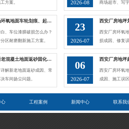
2026-08
施工方案。
商场超市、写
的公共区域。
久了容易出现
西安地下车库地坪破损翻新，停车场环氧地面车轮划痕、起灰病害处理方案
23
渍渗透、接缝
磨白、车位漆膜破损怎么办？
西安厂房环氧
厂···
2026-07
与分区耐磨翻新施工方案。
损成因、修复
问题。
西安厂房地坪起砂起灰处理方法，新老混凝土地面返砂固化方案
西安厂房地坪
06
？详解新老地面返砂成因、常
西安厂房环氧
2026-07
解决车间扬尘问题。
成因、施工误
中心
工程案例
新闻中心
联系我