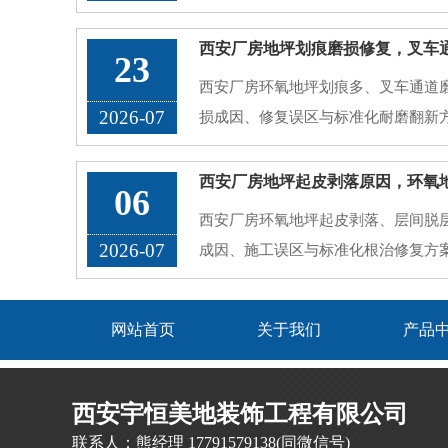
的公共区域。原有普通水泥地面、老
久了容易出现地面起砂起灰、划痕发
23
渍渗透、接缝藏污、颜色老旧暗沉等
西安厂房环氧地坪划痕多、叉车通道
厂···
2026-07
损成因、修复误区与标准化耐磨翻新
问题。
西安厂房地坪起皮剥落原因，环氧
06
西安厂房环氧地坪起皮剥落、层间脱
2026-07
成因、施工误区与标准化根治修复方
网站首页
关于我们
产品
西安宇恒美地装饰工程有限公司
联系人：熊经理 17791579138(同微信号)