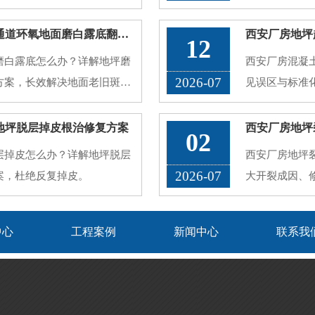
旧地砖、普通环氧地面，使用
黑、空鼓脱落、地面打滑、污
西安厂房地坪划痕磨损修复，叉车通道环氧地面磨白露底翻新方案
12
问题。公共场地对地坪要求和
磨白露底怎么办？详解地坪磨
西安厂房混凝
2026-07
方案，长效解决地面老旧斑驳
见误区与标准
地坪脱层掉皮根治修复方案
02
层掉皮怎么办？详解地坪脱层
西安厂房地坪
2026-07
案，杜绝反复掉皮。
大开裂成因、
中心
工程案例
新闻中心
联系我