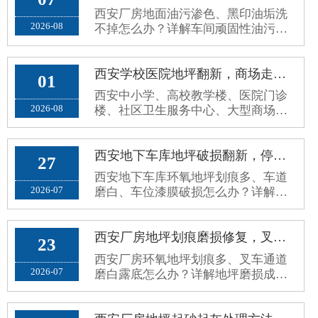
西安厂房地面油污渗色、黑印油垢洗
2026-08
不掉怎么办？详解车间顽固性油污成
因、翻新误区与耐油封闭根治施工方
案。
西安学校医院地坪翻新，商场走廊公共区域环保防滑环氧地坪施工方案
01
西安中小学、高校教学楼、医院门诊
2026-08
楼、社区卫生服务中心、大型商场超
市、写字楼公共走廊，属于高人流、
高频走动、全天候开放的公共区域。
原有普通水泥地面、老旧地砖、普通
西安地下车库地坪破损翻新，停车场环氧地面车轮划痕、起灰病害处理方案
27
环氧地面，使用久了容易出现地面起
西安地下车库环氧地坪划痕多、车道
砂起灰、划痕发黑、空鼓脱落、地面
2026-07
磨白、车位漆膜破损怎么办？详解停
打滑、污渍渗透、接缝藏污、颜色老
车场地坪病害成因、修补误区与分区
旧暗沉等问题。公共场地对地坪要求
耐磨翻新施工方案。
和厂···
西安厂房地坪划痕磨损修复，叉车通道环氧地面磨白露底翻新方案
23
西安厂房环氧地坪划痕多、叉车通道
2026-07
磨白露底怎么办？详解地坪磨损成
因、修复误区与标准化耐磨翻新方
案，长效解决地面老旧斑驳问题。